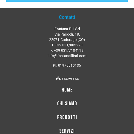
Contatti
Fontana F.lli Srl
Via Pascoli, 18,
22071 Cadorago (CO)
T.
+39 031/885223
F. +39 031/7184119
info@fontanafllisrl.com
P.I. 01970510135
HOME
CHI SIAMO
PRODOTTI
SERVIZI