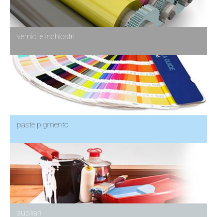
vernici e inchiostri
paste pigmento
ausiliari