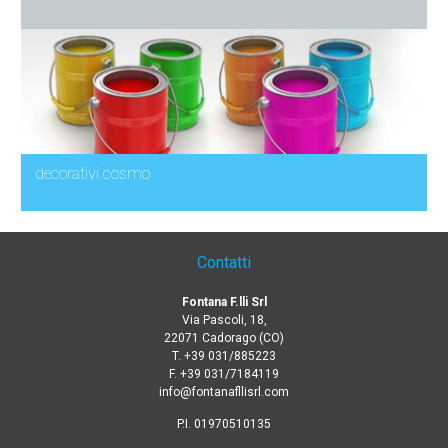
decorativi cosmo
Contatti
Fontana F.lli Srl
Via Pascoli, 18,
22071 Cadorago (CO)
T.
+39 031/885223
F. +39 031/7184119
info@fontanafllisrl.com
P.I. 01970510135